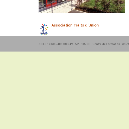
Association Traits d’Union
SIRET : 78385408600049 - APE : 85-3H - Centre de Formation : 31