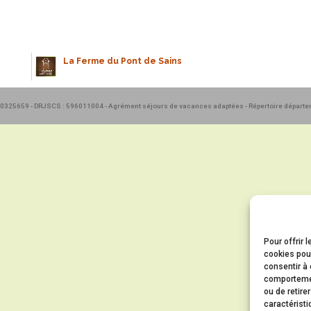
La Ferme du Pont de Sains
590325659 - DRJSCS : 596011004 - Agrément séjours de vacances adaptées - Répertoire départ
Pour offrir 
cookies pour
consentir à 
comportement
ou de retire
caractéristi