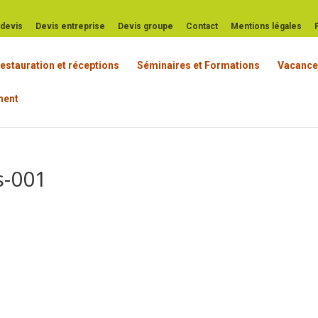
t devis
Devis entreprise
Devis groupe
Contact
Mentions légales
estauration et réceptions
Séminaires et Formations
Vacance
ement
s-001