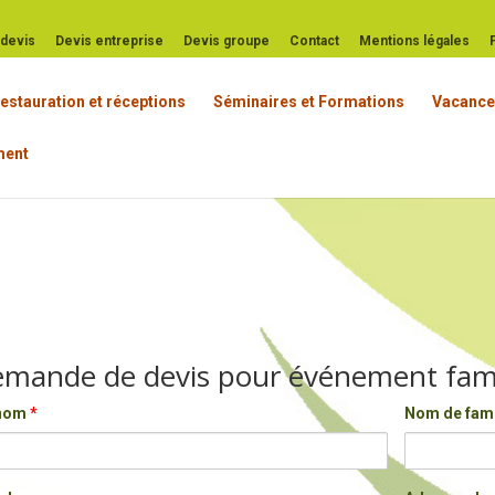
t devis
Devis entreprise
Devis groupe
Contact
Mentions légales
estauration et réceptions
Séminaires et Formations
Vacance
ement
mande de devis pour événement fami
nom
*
Nom de fami