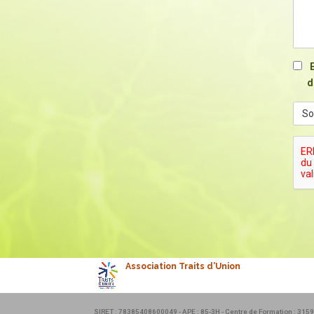
d
capt
Association Traits d’Union
SIRET : 78385408600049 - APE : 85-3H - Centre de Formation : 31