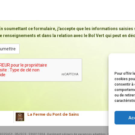
En soumettant ce formulaire, j'accepte que les informations saisie
e renseignements et dans la relation avec le Bol Vert qui peut en dé
cha
Pour offrir 
cookies pour
consentir à 
comportement
ou de retire
caractéristi
La Ferme du Pont de Sains
Ac
590325659 - DRJSCS : 596011004 - Agrément séjours de vacances adaptées - Répertoire départ