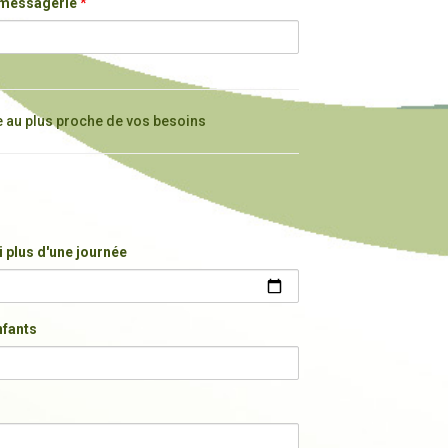
 messagerie
*
e au plus proche de vos besoins
si plus d'une journée
fants