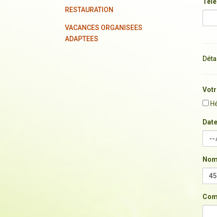
Tél
RESTAURATION
VACANCES ORGANISEES
ADAPTEES
Déta
Votr
Hé
Date
Nom
Com