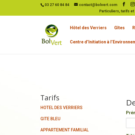
03 27 60 84 84
contact@bolvert.com
Particuliers, tarifs e
Hôtel des Verriers
Gîtes
R
Centre d’Initiation à l’Environn
Tarifs
De
HOTEL DES VERRIERS
Pré
GITE BLEU
APPARTEMENT FAMILIAL