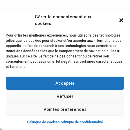
Gérer le consentement aux
Menu
cookies
Pour offrir les meilleures expériences, nous utilisons des technologies
SIRET : 78385408600049 - APE : 85-3H - Centre de Formation : 31590325659
telles que les cookies pour stocker et/ou accéder aux informations des
- DRJSCS : 596011004 - Agrément séjours de vacances adaptées -
appareils. Le fait de consentir à ces technologies nous permettra de
traiter des données telles que le comportement de navigation ou les ID
Répertoire départemental Éducation Nationale
- | Mentions légales |
uniques sur ce site. Le fait de ne pas consentir ou de retirer son
consentement peut avoir un effet négatif sur certaines caractéristiques
et fonctions.
Accepter
Refuser
Voir les préférences
Politique de cookies
Politique de confidentialité