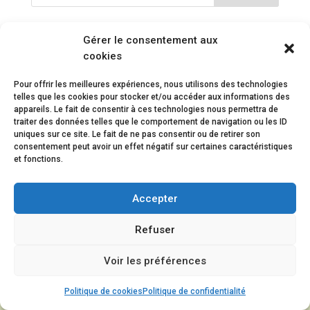
Gérer le consentement aux
cookies
Menu
Pour offrir les meilleures expériences, nous utilisons des technologies
telles que les cookies pour stocker et/ou accéder aux informations des
SIRET : 78385408600049 - APE : 85-3H - Centre de Formation : 31590325659
appareils. Le fait de consentir à ces technologies nous permettra de
- DRJSCS : 596011004 - Agrément séjours de vacances adaptées -
traiter des données telles que le comportement de navigation ou les ID
Répertoire départemental Éducation Nationale
- | Mentions légales |
uniques sur ce site. Le fait de ne pas consentir ou de retirer son
consentement peut avoir un effet négatif sur certaines caractéristiques
et fonctions.
Accepter
Refuser
Voir les préférences
Politique de cookies
Politique de confidentialité