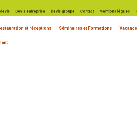
t devis
Devis entreprise
Devis groupe
Contact
Mentions légales
estauration et réceptions
Séminaires et Formations
Vacance
ement