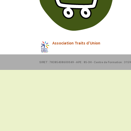
Association Traits d’Union
SIRET : 78385408600049 - APE : 85-3H - Centre de Formation : 31