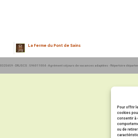
La Ferme du Pont de Sains
590325659 - DRJSCS : 596011004 - Agrément séjours de vacances adaptées - Répertoire départ
Pour offrir 
cookies pour
consentir à 
comportement
ou de retire
caractéristi